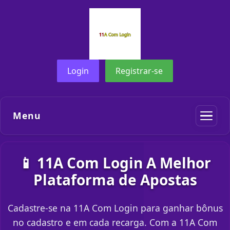
Login
Registrar-se
Menu
📱 11A Com Login A Melhor
Plataforma de Apostas
Cadastre-se na 11A Com Login para ganhar bônus
no cadastro e em cada recarga. Com a 11A Com