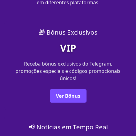
em diferentes plataformas.
🎁 Bônus Exclusivos
VIP
Receba bônus exclusivos do Telegram,
promoções especiais e códigos promocionais
únicos!
Ver Bônus
📢 Notícias em Tempo Real