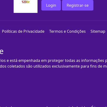
Login
Registrar-se
Políticas de Privacidade
Termos e Condições
Sitemap
de
ários e está empenhada em proteger todas as informações 
os coletados são utilizados exclusivamente para fins de m