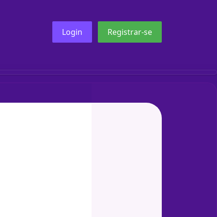
Login
Registrar-se