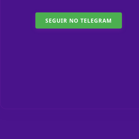
SEGUIR NO TELEGRAM