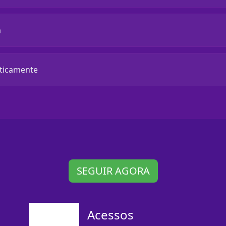
a
aticamente
SEGUIR AGORA
Acessos