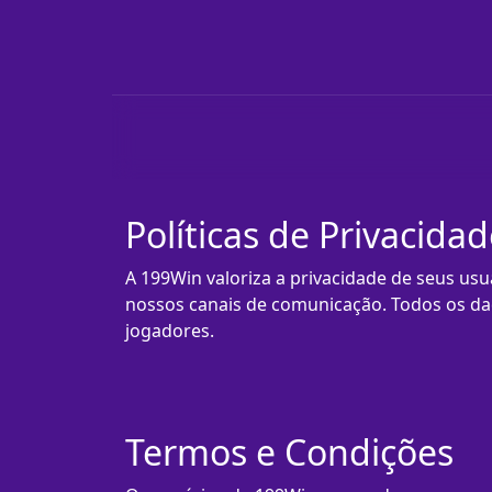
Políticas de Privacida
A 199Win valoriza a privacidade de seus us
nossos canais de comunicação. Todos os dad
jogadores.
Termos e Condições