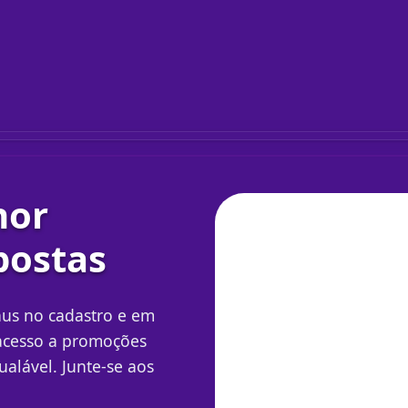
hor
postas
us no cadastro e em
acesso a promoções
ualável. Junte-se aos