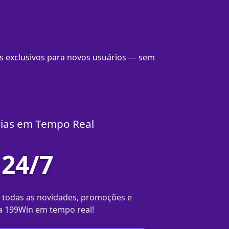
s exclusivos para novos usuários — sem
cias em Tempo Real
24/7
e todas as novidades, promoções e
a 199Win em tempo real!