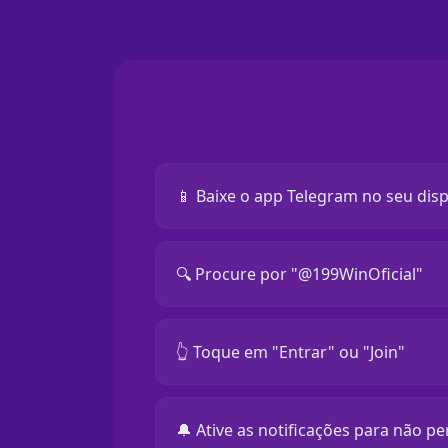
📱 Baixe o app Telegram no seu disp
🔍 Procure por "@199WinOficial"
👆 Toque em "Entrar" ou "Join"
🔔 Ative as notificações para não p