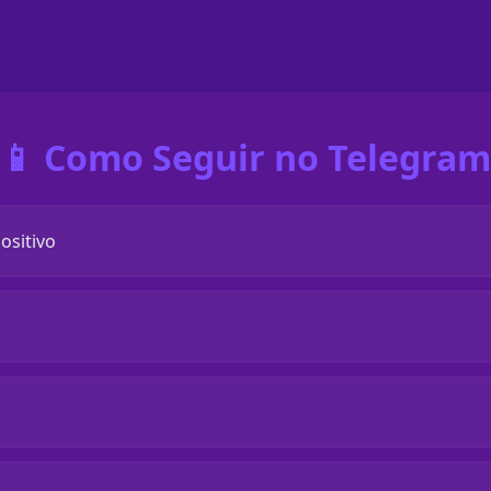
📱 Como Seguir no Telegram
ositivo