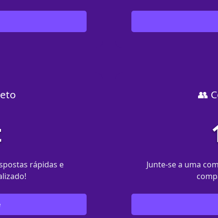
reto
👥 
t
espostas rápidas e
Junte-se a uma com
lizado!
compa
e