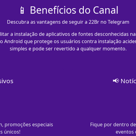
📱 Benefícios do Canal
Descubra as vantagens de seguir a 22Br no Telegram
ilitar a instalação de aplicativos de fontes desconhecidas n
Android que protege os usuários contra instalação acident
simples e pode ser revertido a qualquer momento.
sivos
📢 Notí
m, promoções especiais
Fique por dentro d
s únicos!
eventos 