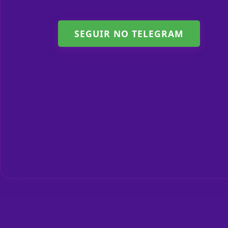
SEGUIR NO TELEGRAM