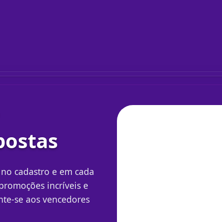
postas
 no cadastro e em cada
promoções incríveis e
unte-se aos vencedores