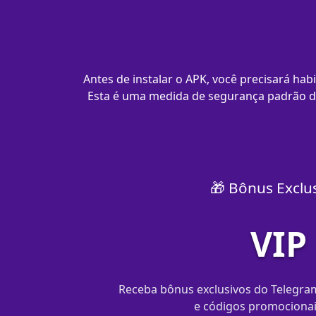
Antes de instalar o APK, você precisará hab
Esta é uma medida de segurança padrão do 
🎁 Bônus Exclu
VIP
Receba bônus exclusivos do Telegra
e códigos promocionai