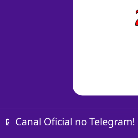
📱 Canal Oficial no Telegram!