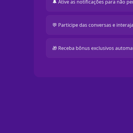
🔔 Ative as notificações para não p
💬 Participe das conversas e interaj
🎁 Receba bônus exclusivos autom