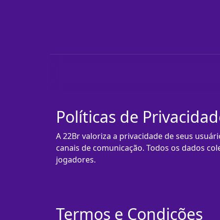
Políticas de Privacida
A 22Br valoriza a privacidade de seus usuá
canais de comunicação. Todos os dados cole
jogadores.
Termos e Condições