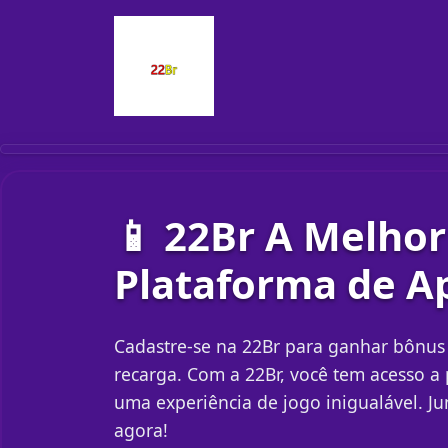
📱 22Br A Melhor
Plataforma de A
Cadastre-se na 22Br para ganhar bônus
recarga. Com a 22Br, você tem acesso a 
uma experiência de jogo inigualável. J
agora!