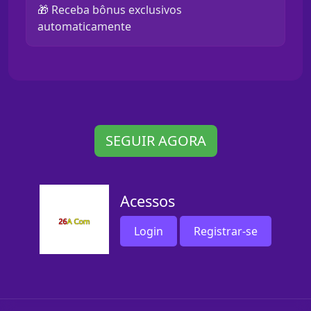
🎁 Receba bônus exclusivos
automaticamente
SEGUIR AGORA
Acessos
Login
Registrar-se