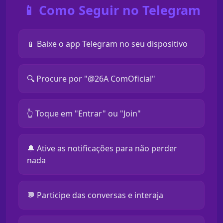
📱 Como Seguir no Telegram
📱 Baixe o app Telegram no seu dispositivo
🔍 Procure por "@26A ComOficial"
👆 Toque em "Entrar" ou "Join"
🔔 Ative as notificações para não perder
nada
💬 Participe das conversas e interaja