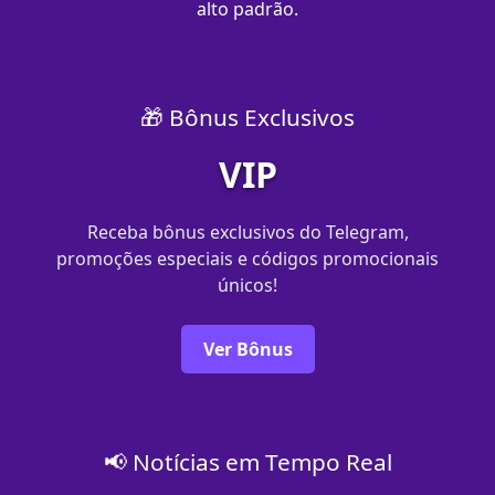
alto padrão.
🎁 Bônus Exclusivos
VIP
Receba bônus exclusivos do Telegram,
promoções especiais e códigos promocionais
únicos!
Ver Bônus
📢 Notícias em Tempo Real