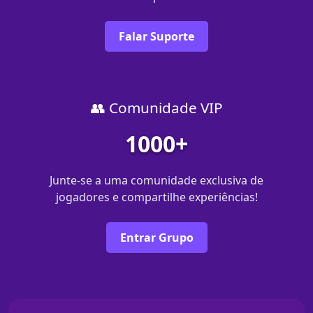
Falar Suporte
👥 Comunidade VIP
1000+
Junte-se a uma comunidade exclusiva de
jogadores e compartilhe experiências!
Entrar Grupo