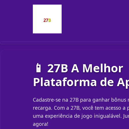
📱 27B A Melhor
Plataforma de A
Cadastre-se na 27B para ganhar bônus 
recarga. Com a 27B, você tem acesso a 
uma experiência de jogo inigualável. J
agora!