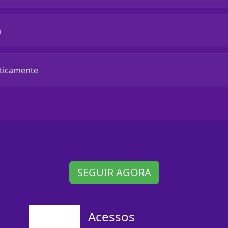
a
aticamente
SEGUIR AGORA
Acessos