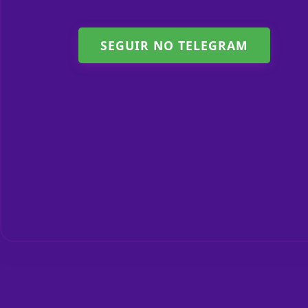
SEGUIR NO TELEGRAM