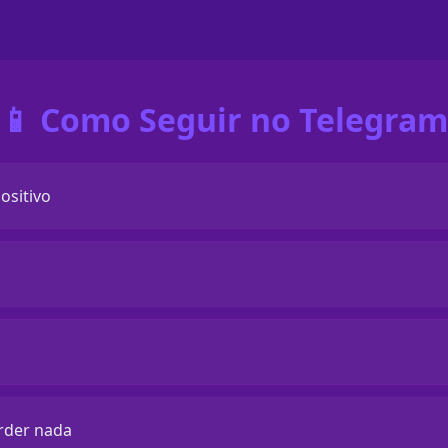
📱 Como Seguir no Telegram
ositivo
erder nada