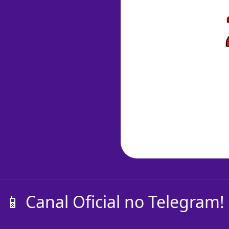
📱 Canal Oficial no Telegram!