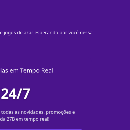
e jogos de azar esperando por você nessa
cias em Tempo Real
24/7
e todas as novidades, promoções e
 da 27B em tempo real!