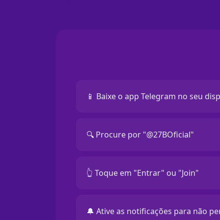
📱 Baixe o app Telegram no seu disp
🔍 Procure por "@27BOficial"
👆 Toque em "Entrar" ou "Join"
🔔 Ative as notificações para não p