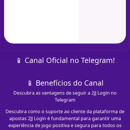
📱 Canal Oficial no Telegram!
📱 Benefícios do Canal
Descubra as vantagens de seguir a 2JJ Login no
Telegram
Descubra como o suporte ao cliente da plataforma de
apostas 2JJ Login é fundamental para garantir uma
experiência de jogo positiva e segura para todos os