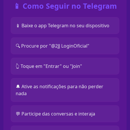
📱 Como Seguir no Telegram
📱 Baixe o app Telegram no seu dispositivo
🔍 Procure por "@2JJ LoginOficial"
👆 Toque em "Entrar" ou "Join"
🔔 Ative as notificações para não perder
nada
💬 Participe das conversas e interaja