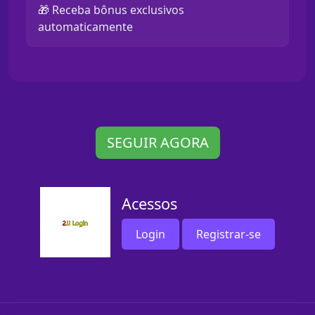
🎁 Receba bônus exclusivos
automaticamente
SEGUIR AGORA
Acessos
Login
Registrar-se