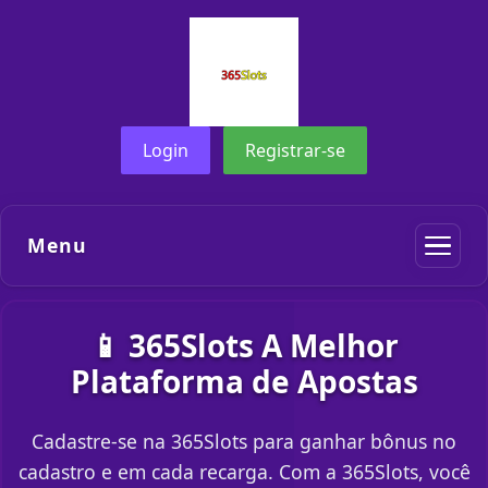
Login
Registrar-se
Menu
📱 365Slots A Melhor
Plataforma de Apostas
Cadastre-se na 365Slots para ganhar bônus no
cadastro e em cada recarga. Com a 365Slots, você