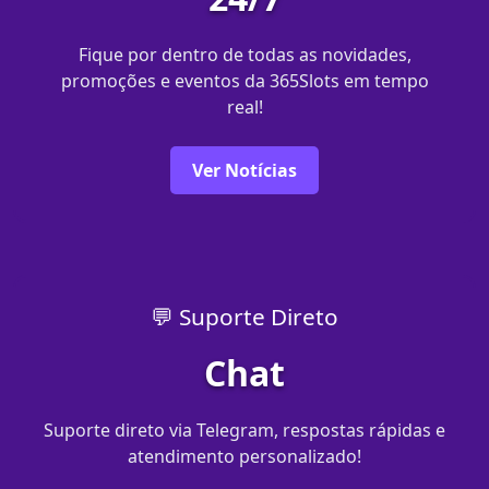
Fique por dentro de todas as novidades,
promoções e eventos da 365Slots em tempo
real!
Ver Notícias
💬 Suporte Direto
Chat
Suporte direto via Telegram, respostas rápidas e
atendimento personalizado!