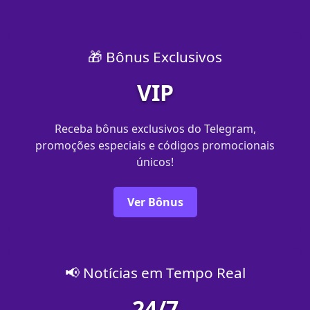
🎁 Bônus Exclusivos
VIP
Receba bônus exclusivos do Telegram,
promoções especiais e códigos promocionais
únicos!
Ver Bônus
📢 Notícias em Tempo Real
24/7