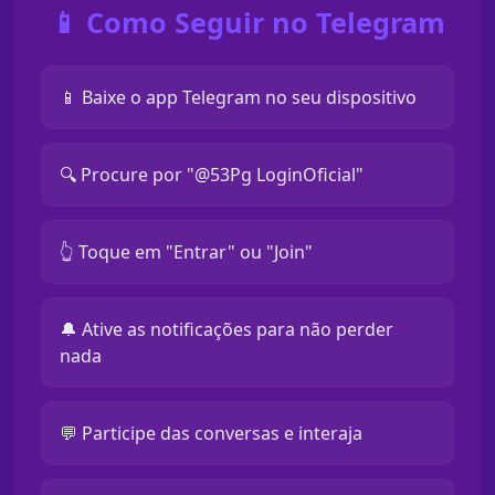
📱 Como Seguir no Telegram
📱 Baixe o app Telegram no seu dispositivo
🔍 Procure por "@53Pg LoginOficial"
👆 Toque em "Entrar" ou "Join"
🔔 Ative as notificações para não perder
nada
💬 Participe das conversas e interaja