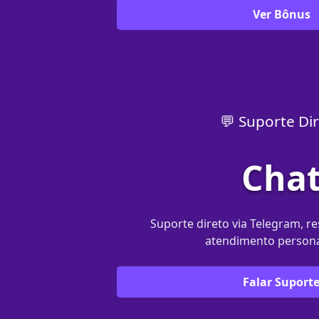
Ver Bônus
💬 Suporte Di
Cha
Suporte direto via Telegram, r
atendimento persona
Falar Suport