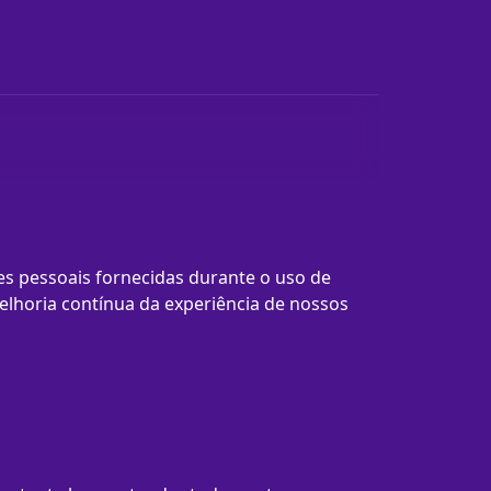
es pessoais fornecidas durante o uso de
elhoria contínua da experiência de nossos