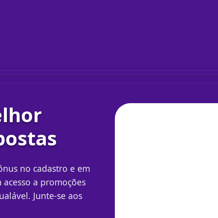
elhor
postas
ônus no cadastro e em
m acesso a promoções
ualável. Junte-se aos