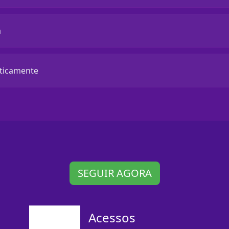
a
aticamente
SEGUIR AGORA
Acessos