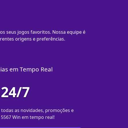
s seus jogos favoritos. Nossa equipe é
rentes origens e preferências.
cias em Tempo Real
24/7
e todas as novidades, promoções e
 5567 Win em tempo real!