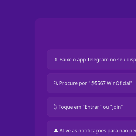
📱 Baixe o app Telegram no seu disp
🔍 Procure por "@5567 WinOficial"
👆 Toque em "Entrar" ou "Join"
🔔 Ative as notificações para não p