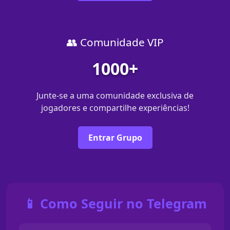
👥 Comunidade VIP
1000+
Junte-se a uma comunidade exclusiva de
jogadores e compartilhe experiências!
Entrar Grupo
📱 Como Seguir no Telegram