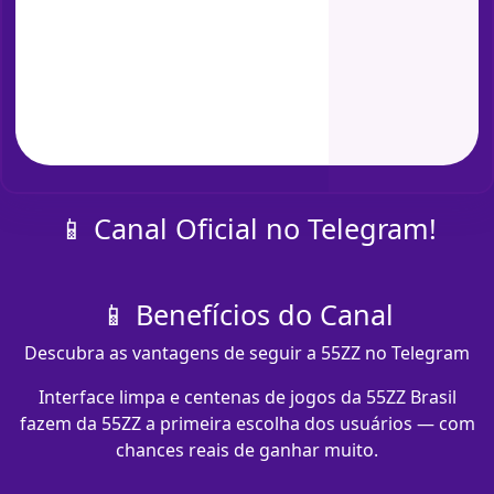
📱 Canal Oficial no Telegram!
📱 Benefícios do Canal
Descubra as vantagens de seguir a 55ZZ no Telegram
Interface limpa e centenas de jogos da 55ZZ Brasil
fazem da 55ZZ a primeira escolha dos usuários — com
chances reais de ganhar muito.