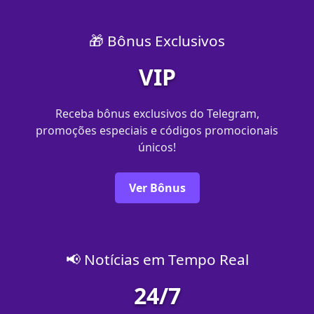
🎁 Bônus Exclusivos
VIP
Receba bônus exclusivos do Telegram,
promoções especiais e códigos promocionais
únicos!
Ver Bônus
📢 Notícias em Tempo Real
24/7