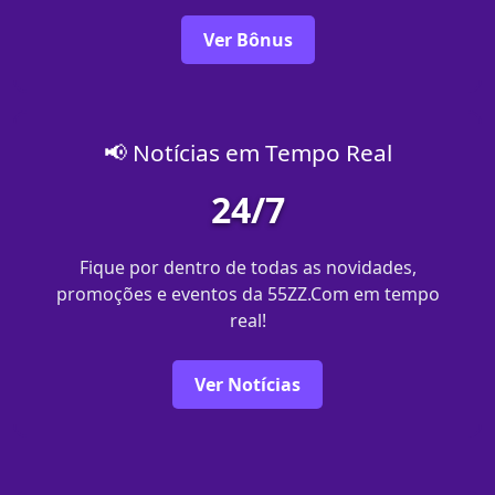
Ver Bônus
📢 Notícias em Tempo Real
24/7
Fique por dentro de todas as novidades,
promoções e eventos da 55ZZ.Com em tempo
real!
Ver Notícias