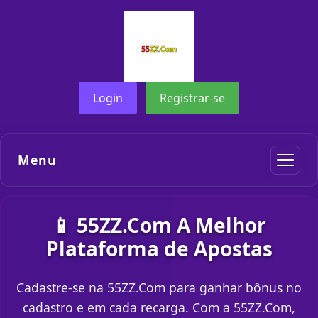
Login
Registrar-se
Menu
📱 55ZZ.Com A Melhor
Plataforma de Apostas
Cadastre-se na 55ZZ.Com para ganhar bônus no
cadastro e em cada recarga. Com a 55ZZ.Com,