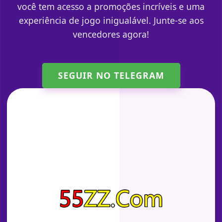
você tem acesso a promoções incríveis e uma
experiência de jogo inigualável. Junte-se aos
vencedores agora!
SEGUIR NO TELEGRAM