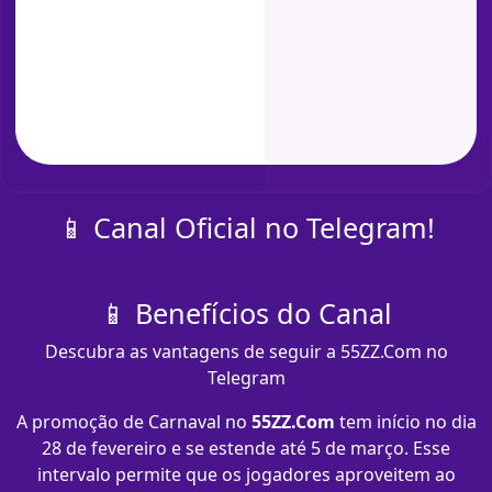
📱 Canal Oficial no Telegram!
📱 Benefícios do Canal
Descubra as vantagens de seguir a 55ZZ.Com no
Telegram
A promoção de Carnaval no
55ZZ.Com
tem início no dia
28 de fevereiro e se estende até 5 de março. Esse
intervalo permite que os jogadores aproveitem ao