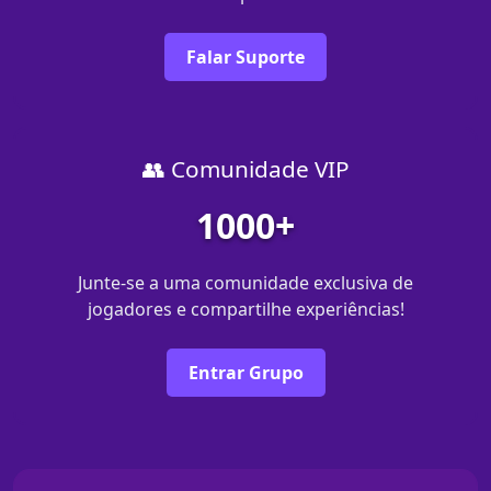
Falar Suporte
👥 Comunidade VIP
1000+
Junte-se a uma comunidade exclusiva de
jogadores e compartilhe experiências!
Entrar Grupo