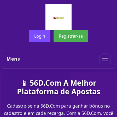
Login
Registrar-se
Menu
📱 56D.Com A Melhor
Plataforma de Apostas
Cadastre-se na 56D.Com para ganhar bônus no
cadastro e em cada recarga. Com a 56D.Com, você