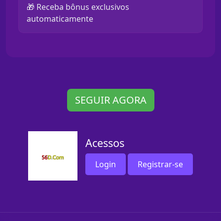
🎁 Receba bônus exclusivos
automaticamente
SEGUIR AGORA
Acessos
Login
Registrar-se