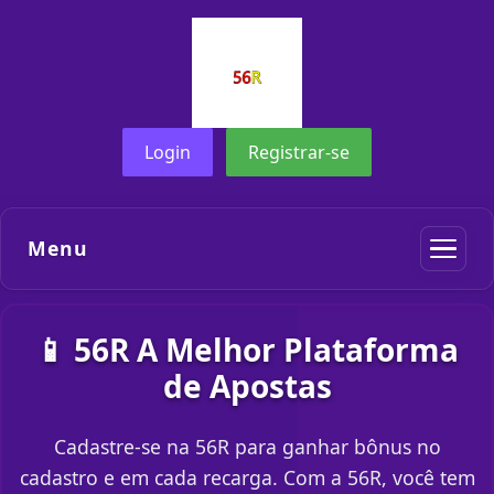
Login
Registrar-se
Menu
📱 56R A Melhor Plataforma
de Apostas
Cadastre-se na 56R para ganhar bônus no
cadastro e em cada recarga. Com a 56R, você tem