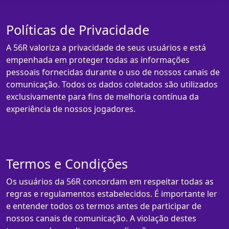
Políticas de Privacidade
A 56R valoriza a privacidade de seus usuários e está
empenhada em proteger todas as informações
pessoais fornecidas durante o uso de nossos canais de
comunicação. Todos os dados coletados são utilizados
exclusivamente para fins de melhoria contínua da
experiência de nossos jogadores.
Termos e Condições
Os usuários da 56R concordam em respeitar todas as
regras e regulamentos estabelecidos. É importante ler
e entender todos os termos antes de participar de
nossos canais de comunicação. A violação destes