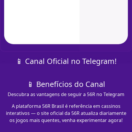
📱 Canal Oficial no Telegram!
📱 Benefícios do Canal
Descubra as vantagens de seguir a 56R no Telegram
A plataforma 56R Brasil é referência em cassinos
interativos — o site oficial da 56R atualiza diariamente
os jogos mais quentes, venha experimentar agora!