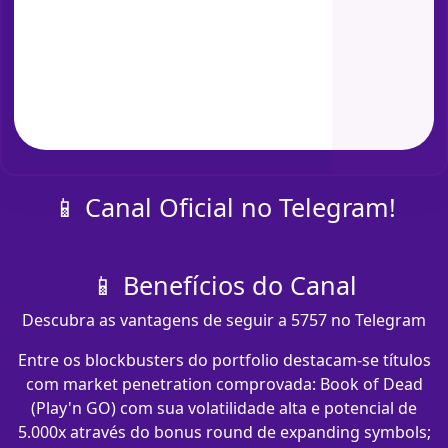
📱 Canal Oficial no Telegram!
📱 Benefícios do Canal
Descubra as vantagens de seguir a 5757 no Telegram
Entre os blockbusters do portfolio destacam-se títulos
com market penetration comprovada: Book of Dead
(Play'n GO) com sua volatilidade alta e potencial de
5.000x através do bonus round de expanding symbols;