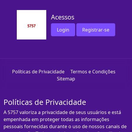
Acessos
Login
Registrar-se
Políticas de Privacidade
Termos e Condições
Sitemap
Políticas de Privacidade
A 5757 valoriza a privacidade de seus usuários e está
empenhada em proteger todas as informações
pessoais fornecidas durante o uso de nossos canais de