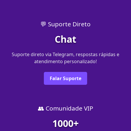
💬 Suporte Direto
Chat
Suporte direto via Telegram, respostas rápidas e
atendimento personalizado!
Falar Suporte
👥 Comunidade VIP
1000+