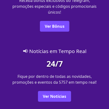
Receba bônus exclusivos do Telegram,
promoções especiais e códigos promocionais
únicos!
Ver Bônus
📢 Notícias em Tempo Real
24/7
Fique por dentro de todas as novidades,
promoções e eventos da 5757 em tempo real!
Ver Notícias