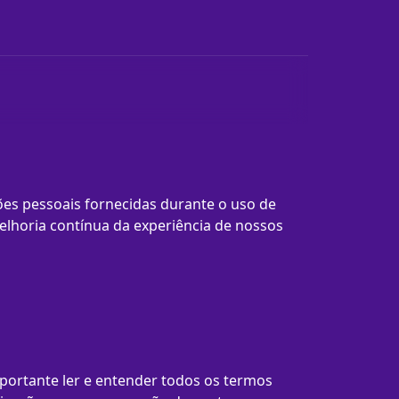
es pessoais fornecidas durante o uso de
elhoria contínua da experiência de nossos
portante ler e entender todos os termos