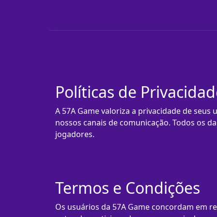
Políticas de Privacida
A 57A Game valoriza a privacidade de seus
nossos canais de comunicação. Todos os dad
jogadores.
Termos e Condições
Os usuários da 57A Game concordam em resp