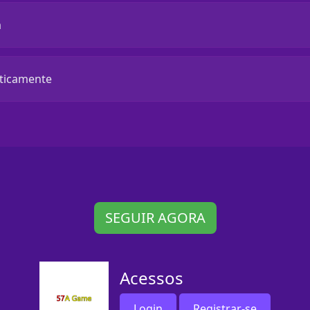
a
aticamente
SEGUIR AGORA
Acessos
Login
Registrar-se