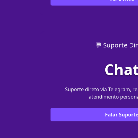
💬 Suporte Di
Cha
Suporte direto via Telegram, r
atendimento persona
Falar Suport