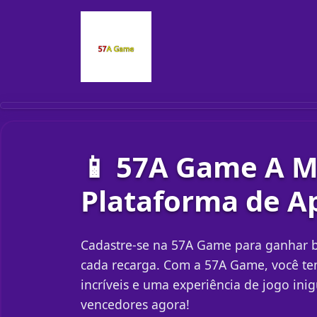
📱 57A Game A M
Plataforma de A
Cadastre-se na 57A Game para ganhar 
cada recarga. Com a 57A Game, você t
incríveis e uma experiência de jogo inig
vencedores agora!