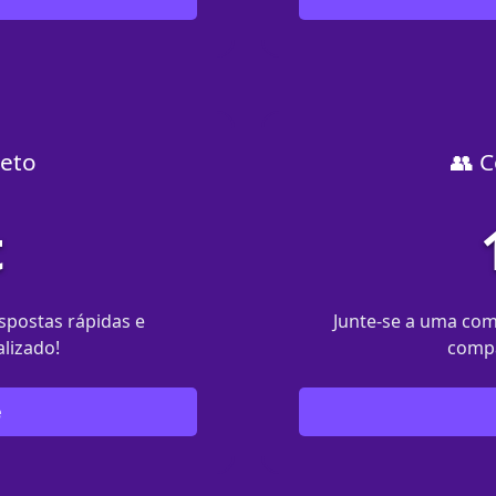
reto
👥 
t
espostas rápidas e
Junte-se a uma com
lizado!
compa
e