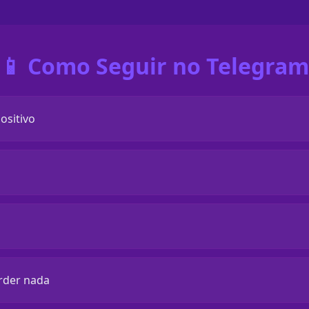
📱 Como Seguir no Telegram
ositivo
erder nada