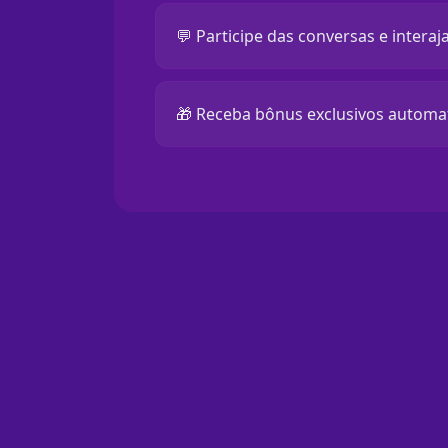
💬 Participe das conversas e interaj
🎁 Receba bônus exclusivos autom