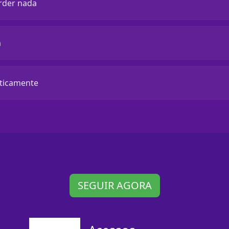
erder nada
a
aticamente
SEGUIR AGORA