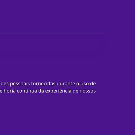
ções pessoais fornecidas durante o uso de
elhoria contínua da experiência de nossos