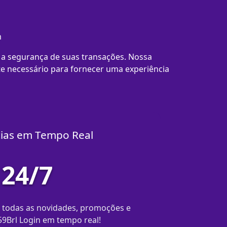
m
ir a segurança de suas transações. Nossa
e necessário para fornecer uma experiência
cias em Tempo Real
24/7
e todas as novidades, promoções e
59Brl Login em tempo real!