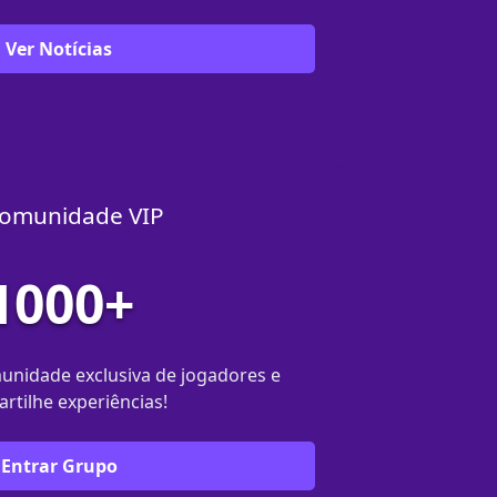
Ver Notícias
Comunidade VIP
1000+
unidade exclusiva de jogadores e
rtilhe experiências!
Entrar Grupo