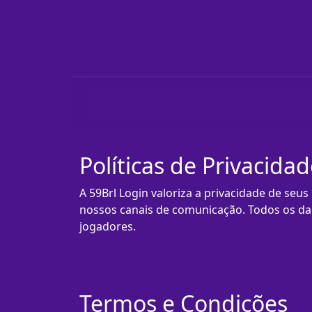
Políticas de Privacida
A 59Brl Login valoriza a privacidade de se
nossos canais de comunicação. Todos os dad
jogadores.
Termos e Condições