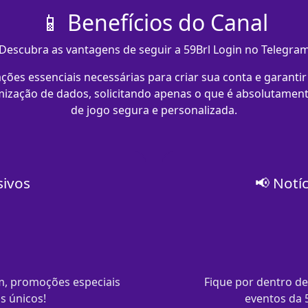
📱 Benefícios do Canal
Descubra as vantagens de seguir a 59Brl Login no Telegra
ações essenciais necessárias para criar sua conta e garant
ização de dados, solicitando apenas o que é absolutament
de jogo segura e personalizada.
sivos
📢 Notí
m, promoções especiais
Fique por dentro d
s únicos!
eventos da 