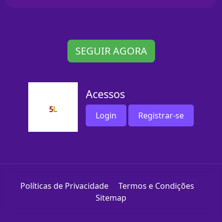
SEGUIR AGORA
Acessos
Login
Registrar-se
Políticas de Privacidade
Termos e Condições
Sitemap