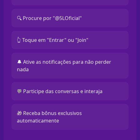
🔍 Procure por "@5LOficial"
👆 Toque em "Entrar" ou "Join"
🔔 Ative as notificações para não perder
nada
💬 Participe das conversas e interaja
🎁 Receba bônus exclusivos
automaticamente