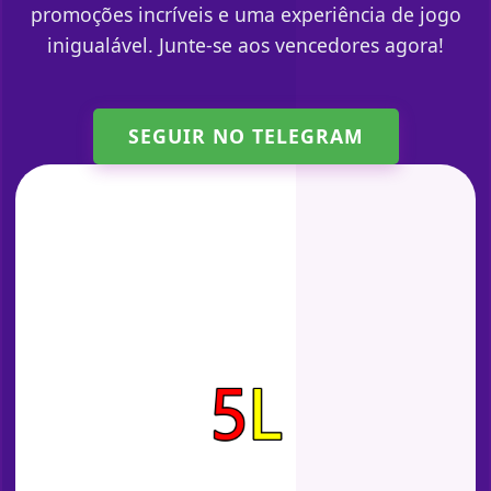
promoções incríveis e uma experiência de jogo
inigualável. Junte-se aos vencedores agora!
SEGUIR NO TELEGRAM