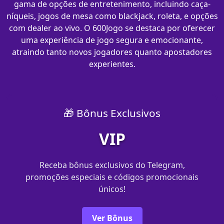
gama de opções de entretenimento, incluindo caça-
níqueis, jogos de mesa como blackjack, roleta, e opções
com dealer ao vivo. O 600Jogo se destaca por oferecer
uma experiência de jogo segura e emocionante,
atraindo tanto novos jogadores quanto apostadores
experientes.
🎁 Bônus Exclusivos
VIP
Receba bônus exclusivos do Telegram,
promoções especiais e códigos promocionais
únicos!
Ver Bônus