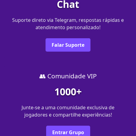
Chat
Suporte direto via Telegram, respostas rápidas e
atendimento personalizado!
Falar Suporte
👥 Comunidade VIP
1000+
Junte-se a uma comunidade exclusiva de
jogadores e compartilhe experiências!
Entrar Grupo