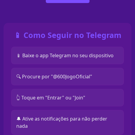
📱 Como Seguir no Telegram
📱 Baixe o app Telegram no seu dispositivo
🔍 Procure por "@600JogoOficial"
👆 Toque em "Entrar" ou "Join"
🔔 Ative as notificações para não perder
nada