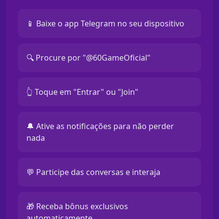
📱 Baixe o app Telegram no seu dispositivo
🔍 Procure por "@60GameOficial"
👆 Toque em "Entrar" ou "Join"
🔔 Ative as notificações para não perder
nada
💬 Participe das conversas e interaja
🎁 Receba bônus exclusivos
automaticamente