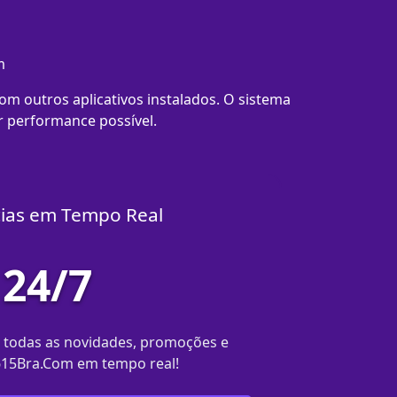
m
com outros aplicativos instalados. O sistema
r performance possível.
cias em Tempo Real
24/7
e todas as novidades, promoções e
615Bra.Com em tempo real!