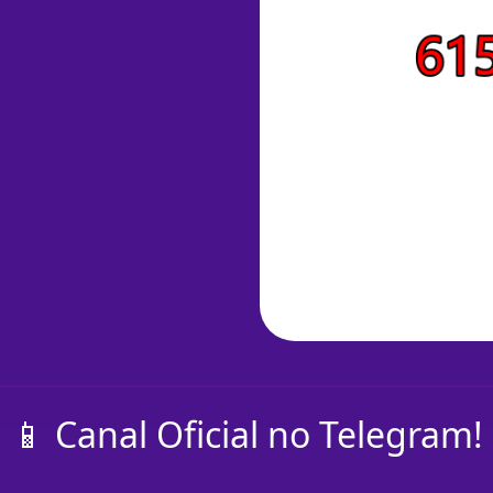
📱 Canal Oficial no Telegram!