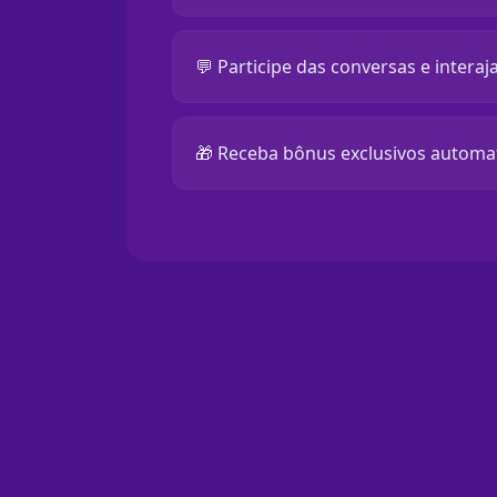
💬 Participe das conversas e interaj
🎁 Receba bônus exclusivos autom