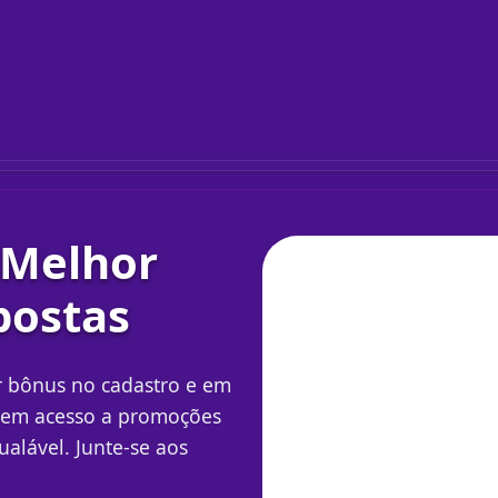
 Melhor
postas
r bônus no cadastro e em
 tem acesso a promoções
ualável. Junte-se aos