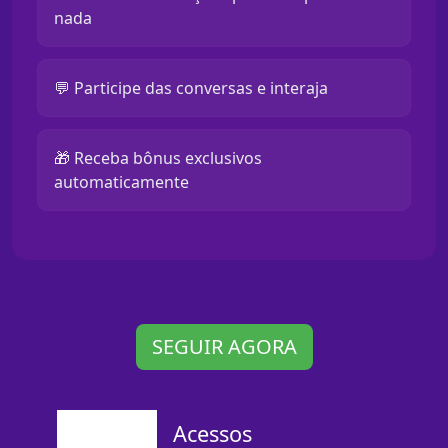
nada
💬 Participe das conversas e interaja
🎁 Receba bônus exclusivos
automaticamente
SEGUIR AGORA
Acessos