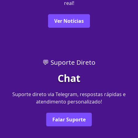
real!
Ver Notícias
💬 Suporte Direto
Chat
Suporte direto via Telegram, respostas rápidas e
atendimento personalizado!
Falar Suporte