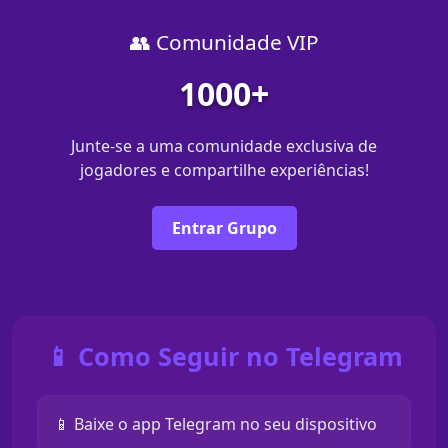
👥 Comunidade VIP
1000+
Junte-se a uma comunidade exclusiva de
jogadores e compartilhe experiências!
Entrar Grupo
📱 Como Seguir no Telegram
📱 Baixe o app Telegram no seu dispositivo