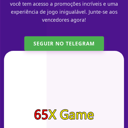
você tem acesso a promoções incríveis e uma
experiência de jogo inigualável. Junte-se aos
vencedores agora!
SEGUIR NO TELEGRAM