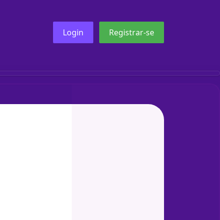
Login
Registrar-se