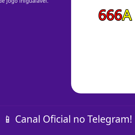
e jogo inigualável.
📱 Canal Oficial no Telegram!