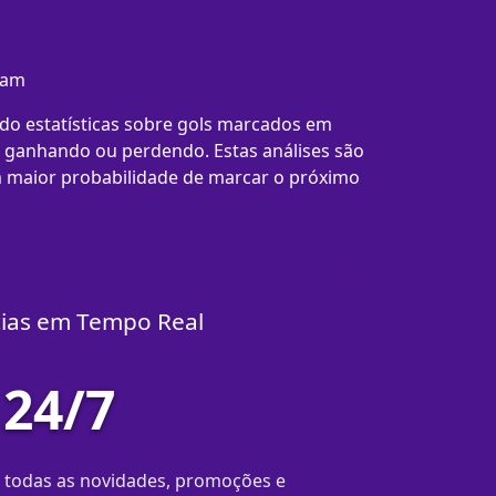
ram
ndo estatísticas sobre gols marcados em
 ganhando ou perdendo. Estas análises são
m maior probabilidade de marcar o próximo
cias em Tempo Real
24/7
e todas as novidades, promoções e