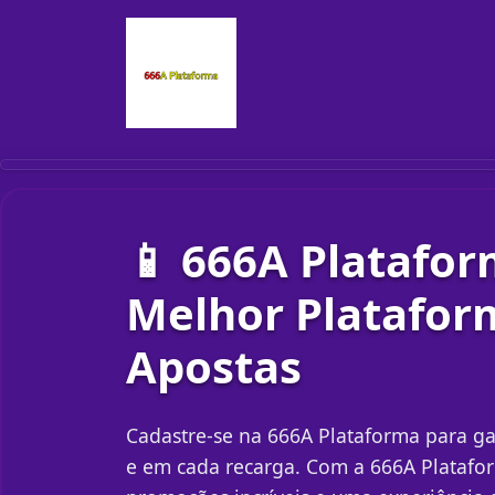
📱 666A Platafo
Melhor Platafor
Apostas
Cadastre-se na 666A Plataforma para g
e em cada recarga. Com a 666A Platafo