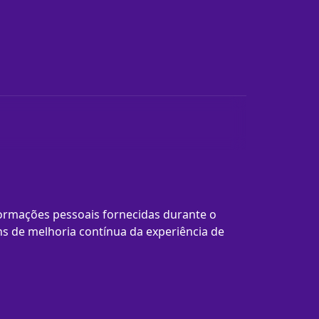
formações pessoais fornecidas durante o
ns de melhoria contínua da experiência de