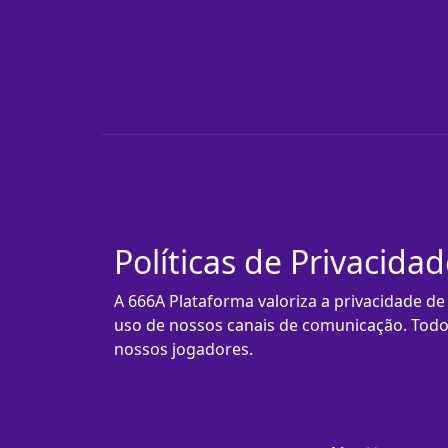
Políticas de Privacida
A 666A Plataforma valoriza a privacidade d
uso de nossos canais de comunicação. Todos
nossos jogadores.