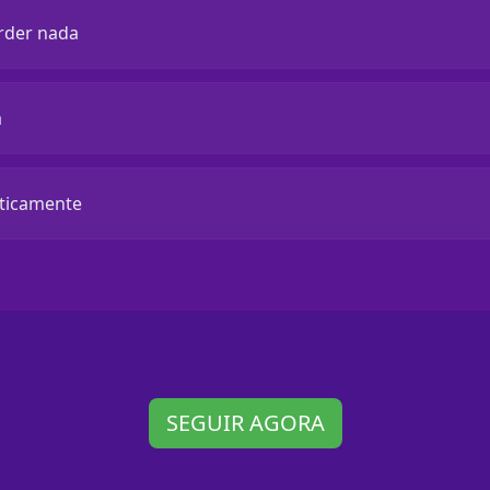
erder nada
a
aticamente
SEGUIR AGORA