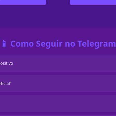
📱 Como Seguir no Telegram
ositivo
icial"