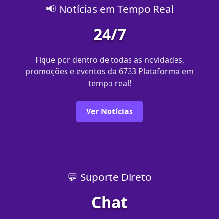
📢 Notícias em Tempo Real
24/7
Fique por dentro de todas as novidades,
promoções e eventos da 6733 Plataforma em
tempo real!
Ver Notícias
💬 Suporte Direto
Chat