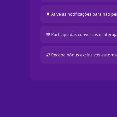
🔔 Ative as notificações para não p
💬 Participe das conversas e interaj
🎁 Receba bônus exclusivos autom