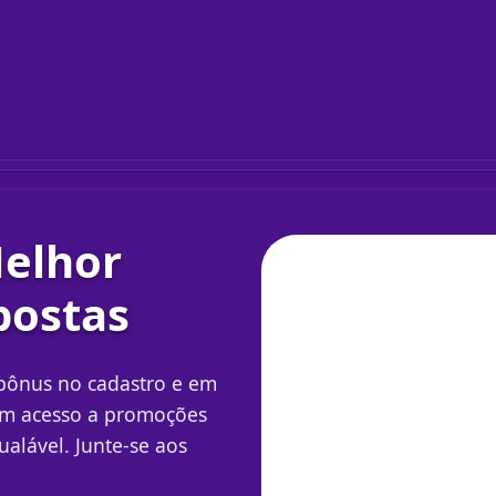
Melhor
postas
bônus no cadastro e em
em acesso a promoções
ualável. Junte-se aos