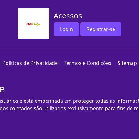
Acessos
Login
Registrar-se
Políticas de Privacidade
Termos e Condições
Sitemap
de
 usuários e está empenhada em proteger todas as informaç
os coletados são utilizados exclusivamente para fins de m