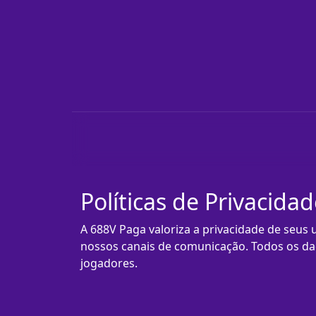
Políticas de Privacida
A 688V Paga valoriza a privacidade de seus
nossos canais de comunicação. Todos os dad
jogadores.