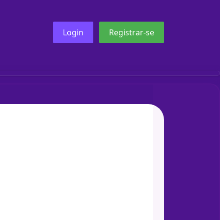
Login
Registrar-se