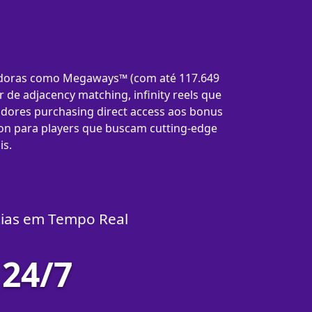
vadoras como Megaways™ (com até 117.649
r de adjacency matching, infinity reels que
dores purchasing direct access aos bonus
on para players que buscam cutting-edge
is.
cias em Tempo Real
24/7