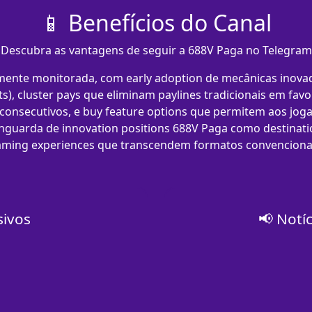
📱 Benefícios do Canal
Descubra as vantagens de seguir a 688V Paga no Telegram
uamente monitorada, com early adoption de mecânicas ino
ts), cluster pays que eliminam paylines tradicionais em favo
onsecutivos, e buy feature options que permitem aos joga
guarda de innovation positions 688V Paga como destinati
ming experiences que transcendem formatos convenciona
sivos
📢 Notí