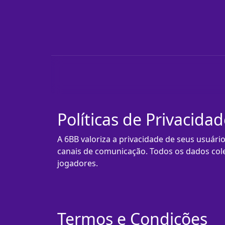
Políticas de Privacida
A 6BB valoriza a privacidade de seus usuár
canais de comunicação. Todos os dados cole
jogadores.
Termos e Condições