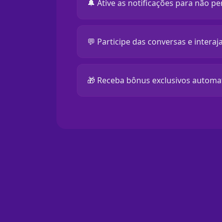
🔔 Ative as notificações para não p
💬 Participe das conversas e interaj
🎁 Receba bônus exclusivos autom