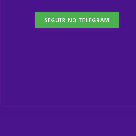
SEGUIR NO TELEGRAM