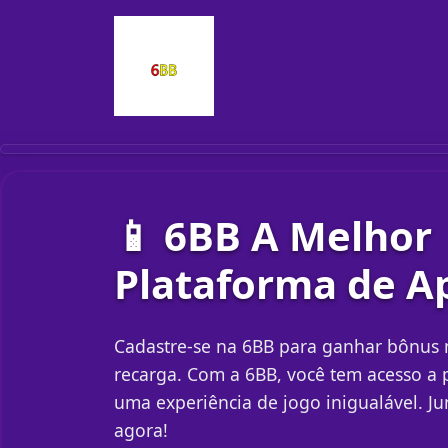
📱 6BB A Melhor
Plataforma de A
Cadastre-se na 6BB para ganhar bônus 
recarga. Com a 6BB, você tem acesso a 
uma experiência de jogo inigualável. J
agora!