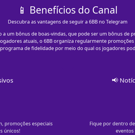
📱 Benefícios do Canal
Descubra as vantagens de seguir a 6BB no Telegram
ito a um bônus de boas-vindas, que pode ser um bônus de p
s jogadores atuais, o 6BB organiza regularmente promoções
ograma de fidelidade por meio do qual os jogadores pode
sivos
📢 Notí
m, promoções especiais
Fique por dentro d
s únicos!
eventos