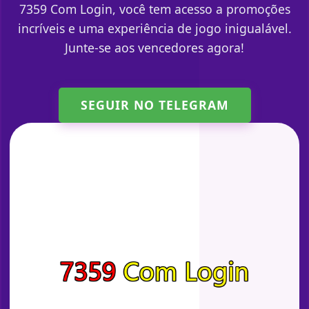
7359 Com Login, você tem acesso a promoções
incríveis e uma experiência de jogo inigualável.
Junte-se aos vencedores agora!
SEGUIR NO TELEGRAM