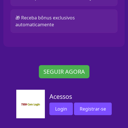
🎁 Receba bônus exclusivos
automaticamente
SEGUIR AGORA
Acessos
Login
Registrar-se