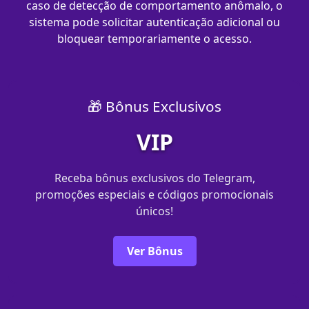
caso de detecção de comportamento anômalo, o
sistema pode solicitar autenticação adicional ou
bloquear temporariamente o acesso.
🎁 Bônus Exclusivos
VIP
Receba bônus exclusivos do Telegram,
promoções especiais e códigos promocionais
únicos!
Ver Bônus