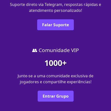
Suporte direto via Telegram, respostas rápidas e
atendimento personalizado!
Falar Suporte
👥 Comunidade VIP
1000+
Junte-se a uma comunidade exclusiva de
jogadores e compartilhe experiências!
Entrar Grupo