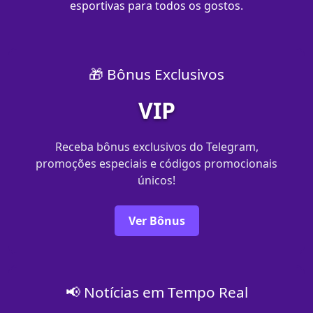
esportivas para todos os gostos.
🎁 Bônus Exclusivos
VIP
Receba bônus exclusivos do Telegram,
promoções especiais e códigos promocionais
únicos!
Ver Bônus
📢 Notícias em Tempo Real