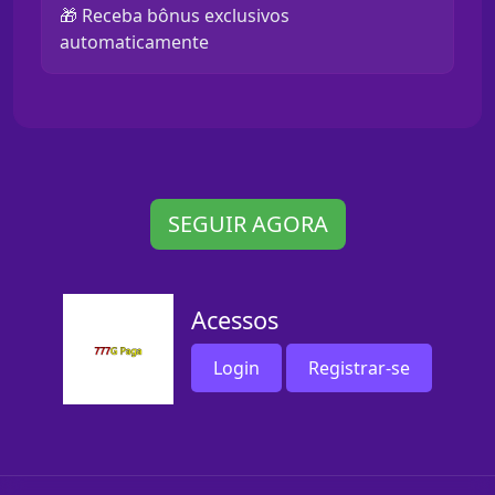
🎁 Receba bônus exclusivos
automaticamente
SEGUIR AGORA
Acessos
Login
Registrar-se