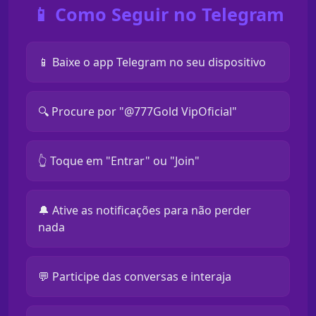
📱 Como Seguir no Telegram
📱 Baixe o app Telegram no seu dispositivo
🔍 Procure por "@777Gold VipOficial"
👆 Toque em "Entrar" ou "Join"
🔔 Ative as notificações para não perder
nada
💬 Participe das conversas e interaja