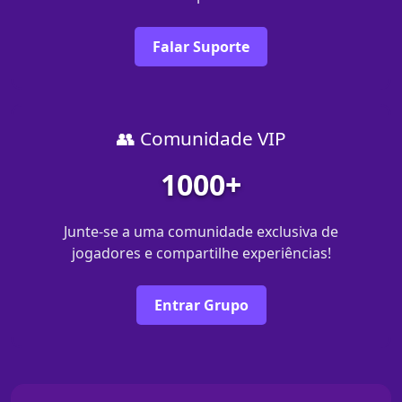
Falar Suporte
👥 Comunidade VIP
1000+
Junte-se a uma comunidade exclusiva de
jogadores e compartilhe experiências!
Entrar Grupo