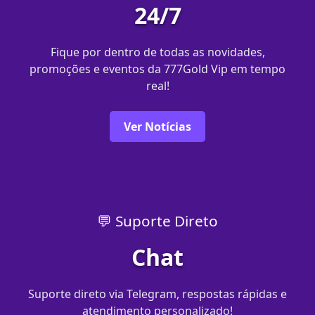
24/7
Fique por dentro de todas as novidades,
promoções e eventos da 777Gold Vip em tempo
real!
Ver Notícias
💬 Suporte Direto
Chat
Suporte direto via Telegram, respostas rápidas e
atendimento personalizado!