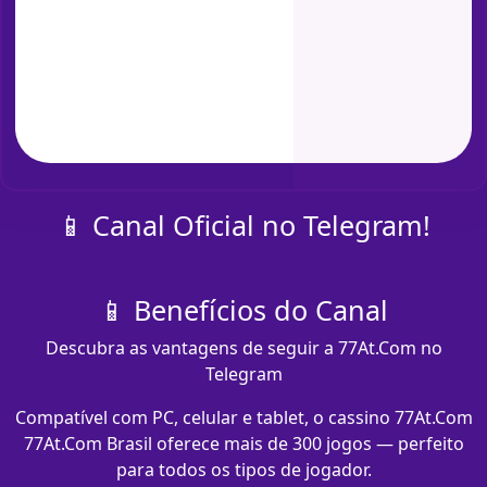
📱 Canal Oficial no Telegram!
📱 Benefícios do Canal
Descubra as vantagens de seguir a 77At.Com no
Telegram
Compatível com PC, celular e tablet, o cassino 77At.Com
77At.Com Brasil oferece mais de 300 jogos — perfeito
para todos os tipos de jogador.