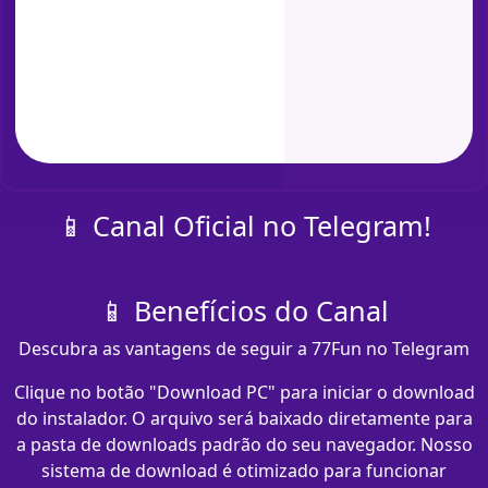
📱 Canal Oficial no Telegram!
📱 Benefícios do Canal
Descubra as vantagens de seguir a 77Fun no Telegram
Clique no botão "Download PC" para iniciar o download
do instalador. O arquivo será baixado diretamente para
a pasta de downloads padrão do seu navegador. Nosso
sistema de download é otimizado para funcionar