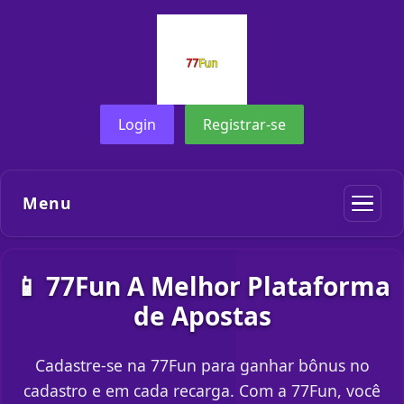
Login
Registrar-se
Menu
📱 77Fun A Melhor Plataforma
de Apostas
Cadastre-se na 77Fun para ganhar bônus no
cadastro e em cada recarga. Com a 77Fun, você