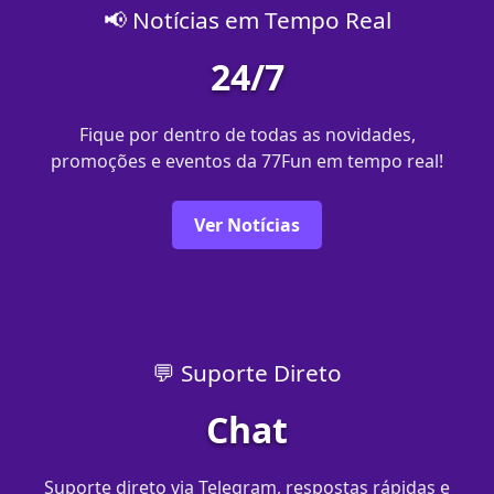
📢 Notícias em Tempo Real
24/7
Fique por dentro de todas as novidades,
promoções e eventos da 77Fun em tempo real!
Ver Notícias
💬 Suporte Direto
Chat
Suporte direto via Telegram, respostas rápidas e