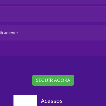
a
aticamente
SEGUIR AGORA
Acessos