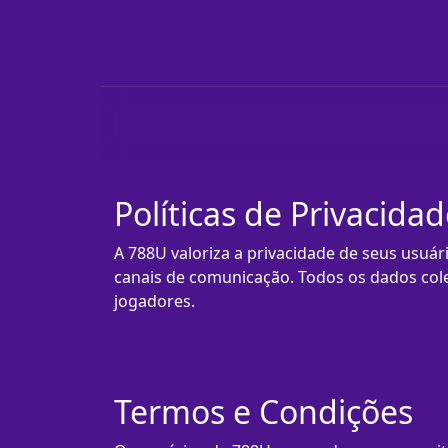
Políticas de Privacida
A 788U valoriza a privacidade de seus usuá
canais de comunicação. Todos os dados cole
jogadores.
Termos e Condições