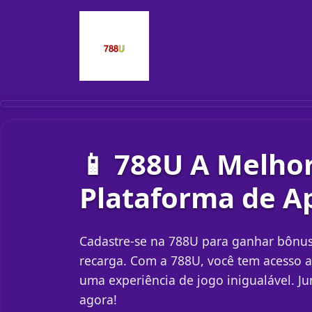
📱 788U A Melho
Plataforma de A
Cadastre-se na 788U para ganhar bônus
recarga. Com a 788U, você tem acesso a
uma experiência de jogo inigualável. J
agora!