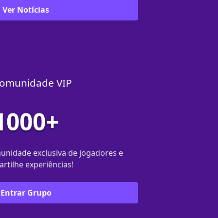
Ver Notícias
Comunidade VIP
1000+
unidade exclusiva de jogadores e
rtilhe experiências!
Entrar Grupo