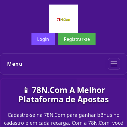
Login
Registrar-se
Menu
📱 78N.Com A Melhor
Plataforma de Apostas
Cadastre-se na 78N.Com para ganhar bônus no
cadastro e em cada recarga. Com a 78N.Com, você