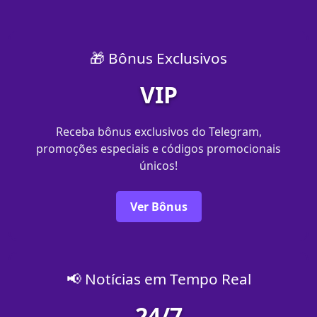
🎁 Bônus Exclusivos
VIP
Receba bônus exclusivos do Telegram,
promoções especiais e códigos promocionais
únicos!
Ver Bônus
📢 Notícias em Tempo Real
24/7