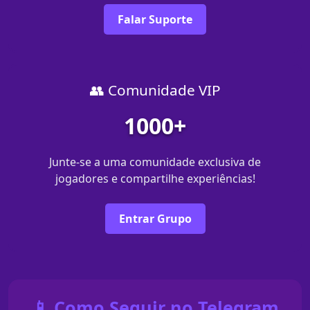
Falar Suporte
👥 Comunidade VIP
1000+
Junte-se a uma comunidade exclusiva de
jogadores e compartilhe experiências!
Entrar Grupo
📱 Como Seguir no Telegram