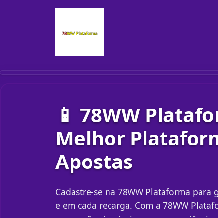
📱 78WW Platafo
Melhor Platafor
Apostas
Cadastre-se na 78WW Plataforma para 
e em cada recarga. Com a 78WW Platafo