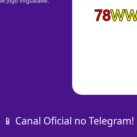
e jogo inigualável.
📱 Canal Oficial no Telegram!