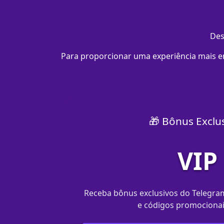
Des
Para proporcionar uma experiência mais e
🎁 Bônus Exclu
VIP
Receba bônus exclusivos do Telegra
e códigos promocionai