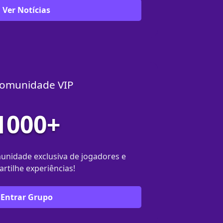
Ver Notícias
Comunidade VIP
1000+
unidade exclusiva de jogadores e
rtilhe experiências!
Entrar Grupo