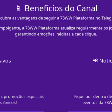
📱 Benefícios do Canal
cubra as vantagens de seguir a 78WW Plataforma no Tele
mpolgante, a 78WW Plataforma atualiza regularmente os jog
garantindo emoções inéditas a cada clique.
sivos
📢 Notí
m, promoções especiais
Fique por dentro d
s únicos!
eventos da 78W