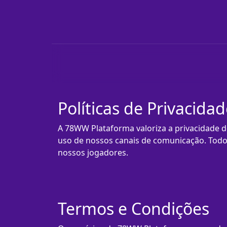
Políticas de Privacida
A 78WW Plataforma valoriza a privacidade 
uso de nossos canais de comunicação. Todos
nossos jogadores.
Termos e Condições