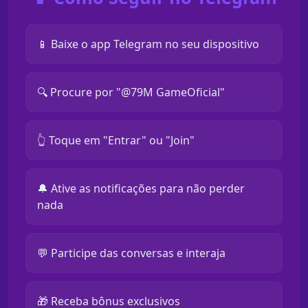
📱 Baixe o app Telegram no seu dispositivo
🔍 Procure por "@79M GameOficial"
👆 Toque em "Entrar" ou "Join"
🔔 Ative as notificações para não perder
nada
💬 Participe das conversas e interaja
🎁 Receba bônus exclusivos