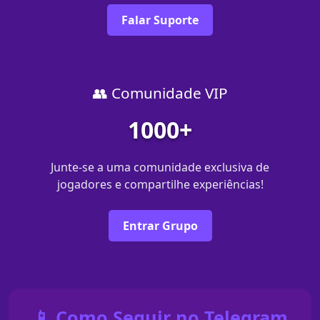
Falar Suporte
👥 Comunidade VIP
1000+
Junte-se a uma comunidade exclusiva de
jogadores e compartilhe experiências!
Entrar Grupo
📱 Como Seguir no Telegram