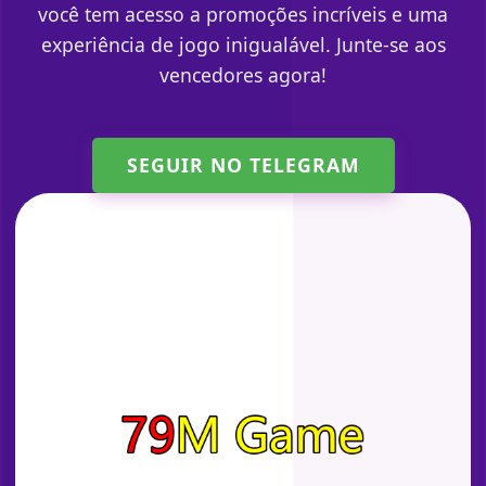
você tem acesso a promoções incríveis e uma
experiência de jogo inigualável. Junte-se aos
vencedores agora!
SEGUIR NO TELEGRAM