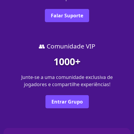
Falar Suporte
👥 Comunidade VIP
1000+
Junte-se a uma comunidade exclusiva de
jogadores e compartilhe experiências!
Entrar Grupo