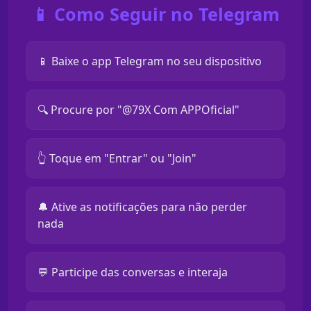
📱 Como Seguir no Telegram
📱 Baixe o app Telegram no seu dispositivo
🔍 Procure por "@79X Com APPOficial"
👆 Toque em "Entrar" ou "Join"
🔔 Ative as notificações para não perder
nada
💬 Participe das conversas e interaja