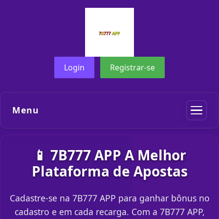
Login
Registrar-se
Menu
📱 7B777 APP A Melhor
Plataforma de Apostas
Cadastre-se na 7B777 APP para ganhar bônus no
cadastro e em cada recarga. Com a 7B777 APP,