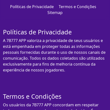
Políticas de Privacidade
Termos e Condições
Sitemap
Políticas de Privacidade
A 7B777 APP valoriza a privacidade de seus usuários e
está empenhada em proteger todas as informações
pessoais fornecidas durante o uso de nossos canais de
comunicação. Todos os dados coletados são utilizados
exclusivamente para fins de melhoria contínua da
experiência de nossos jogadores.
Termos e Condições
Os usuários da 7B777 APP concordam em respeitar