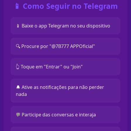
📱 Como Seguir no Telegram
📱 Baixe o app Telegram no seu dispositivo
🔍 Procure por "@7B777 APPOficial"
👆 Toque em "Entrar" ou "Join"
🔔 Ative as notificações para não perder
nada
💬 Participe das conversas e interaja