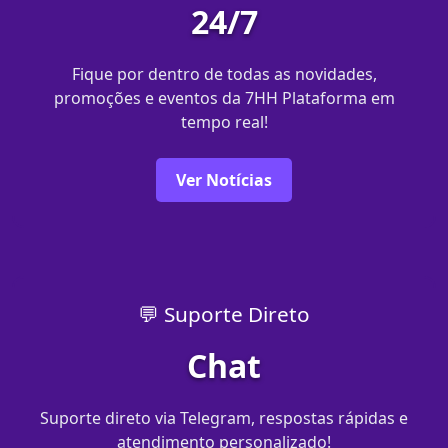
24/7
Fique por dentro de todas as novidades,
promoções e eventos da 7HH Plataforma em
tempo real!
Ver Notícias
💬 Suporte Direto
Chat
Suporte direto via Telegram, respostas rápidas e
atendimento personalizado!