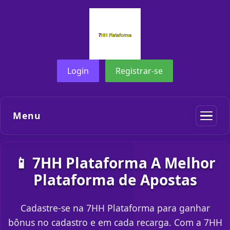
Login
Registrar-se
Menu
📱 7HH Plataforma A Melhor
Plataforma de Apostas
Cadastre-se na 7HH Plataforma para ganhar
bônus no cadastro e em cada recarga. Com a 7HH