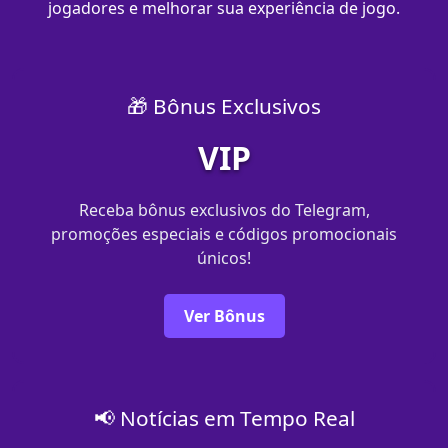
jogadores e melhorar sua experiência de jogo.
🎁 Bônus Exclusivos
VIP
Receba bônus exclusivos do Telegram,
promoções especiais e códigos promocionais
únicos!
Ver Bônus
📢 Notícias em Tempo Real