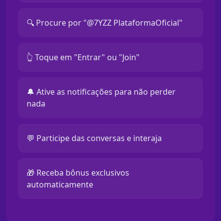
🔍 Procure por "@7YZZ PlataformaOficial"
👆 Toque em "Entrar" ou "Join"
🔔 Ative as notificações para não perder
nada
💬 Participe das conversas e interaja
🎁 Receba bônus exclusivos
automaticamente