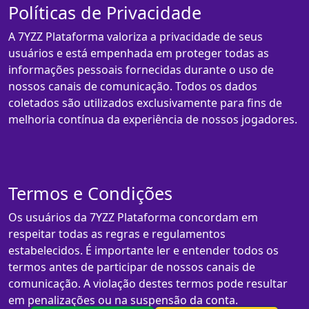
Políticas de Privacidade
A 7YZZ Plataforma valoriza a privacidade de seus
usuários e está empenhada em proteger todas as
informações pessoais fornecidas durante o uso de
nossos canais de comunicação. Todos os dados
coletados são utilizados exclusivamente para fins de
melhoria contínua da experiência de nossos jogadores.
Termos e Condições
Os usuários da 7YZZ Plataforma concordam em
respeitar todas as regras e regulamentos
estabelecidos. É importante ler e entender todos os
termos antes de participar de nossos canais de
comunicação. A violação destes termos pode resultar
em penalizações ou na suspensão da conta.