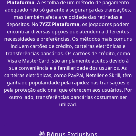
Plataforma
. A escolha de um método de pagamento
adequado não só garante a segurança das transações,
mas também afeta a velocidade das retiradas e
depósitos. No
7YZZ Plataforma
, os jogadores podem
encontrar diversas opções que atendem a diferentes
necessidades e preferências. Os métodos mais comuns
incluem cartões de crédito, carteiras eletrônicas e
transferências bancárias. Os cartões de crédito, como
Visa e MasterCard, são amplamente aceitos devido à
sua conveniência e à familiaridade dos usuários. As
carteiras eletrônicas, como PayPal, Neteller e Skrill, têm
ganhado popularidade pela rapidez nas transações e
pela proteção adicional que oferecem aos usuários. Por
outro lado, transferências bancárias costumam ser
utilizad.
🎁 Bônus Exclusivos