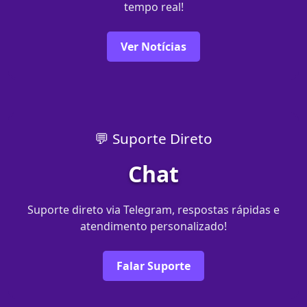
tempo real!
Ver Notícias
💬 Suporte Direto
Chat
Suporte direto via Telegram, respostas rápidas e
atendimento personalizado!
Falar Suporte