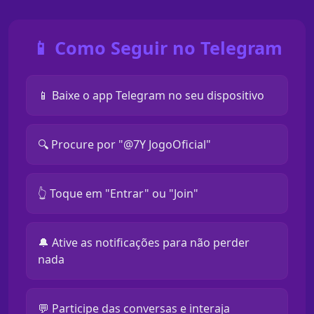
📱 Como Seguir no Telegram
📱 Baixe o app Telegram no seu dispositivo
🔍 Procure por "@7Y JogoOficial"
👆 Toque em "Entrar" ou "Join"
🔔 Ative as notificações para não perder
nada
💬 Participe das conversas e interaja