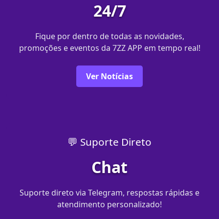
24/7
Fique por dentro de todas as novidades,
promoções e eventos da 7ZZ APP em tempo real!
Ver Notícias
💬 Suporte Direto
Chat
Suporte direto via Telegram, respostas rápidas e
atendimento personalizado!