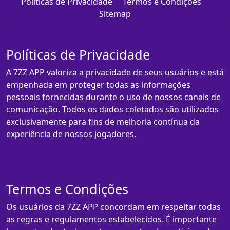
Políticas de Privacidade
Termos e Condições
Sitemap
Políticas de Privacidade
A 7ZZ APP valoriza a privacidade de seus usuários e está
empenhada em proteger todas as informações
pessoais fornecidas durante o uso de nossos canais de
comunicação. Todos os dados coletados são utilizados
exclusivamente para fins de melhoria contínua da
experiência de nossos jogadores.
Termos e Condições
Os usuários da 7ZZ APP concordam em respeitar todas
as regras e regulamentos estabelecidos. É importante