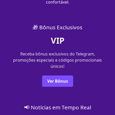
confortável.
🎁 Bônus Exclusivos
VIP
Receba bônus exclusivos do Telegram,
promoções especiais e códigos promocionais
únicos!
Ver Bônus
📢 Notícias em Tempo Real